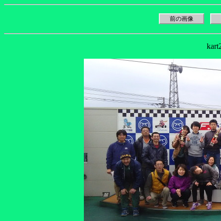
前の画像
kar