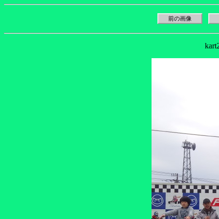
前の画像
kar