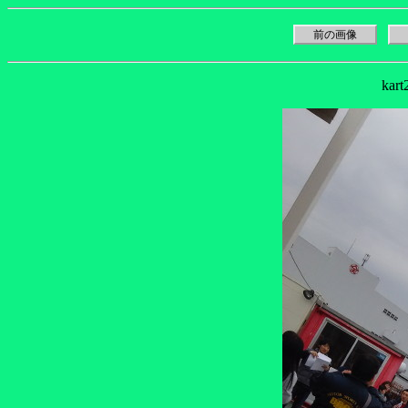
前の画像
kar