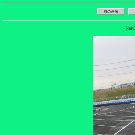
前の画像
kar