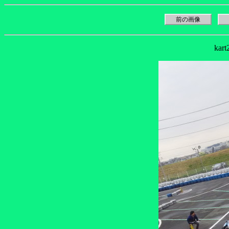
前の画像
kar