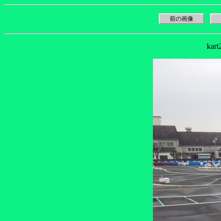
前の画像
kar