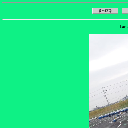
前の画像
kar